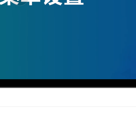
超清
1x