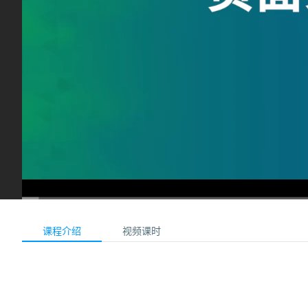
00:00
/
01:42
课程介绍
视频课时