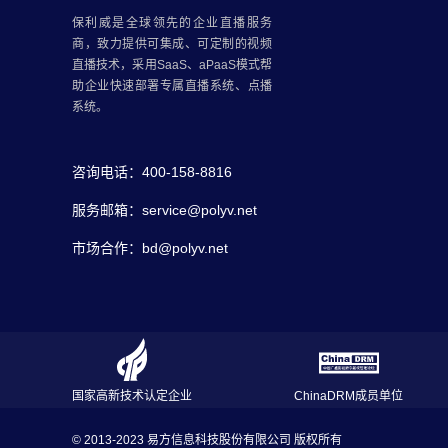
保利威是全球领先的
企业直播
服务
商，致力提供可集成、可定制的
视频
直播技术
，采用SaaS、aPaaS模式帮
助企业快速部署专属
直播系统
、
点播
系统
。
咨询电话：400-158-8816
服务邮箱：service@polyv.net
市场合作：bd@polyv.net
国家高新技术认定企业
ChinaDRM成员单位
© 2013-2023 易方信息科技股份有限公司 版权所有