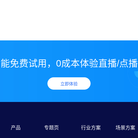
能免费试用，0成本体验直播/点
立即体验
产品
专题页
行业方案
场景方案