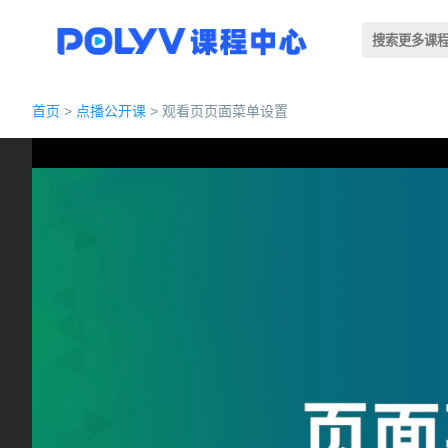
首页
>
点播公开课
> 观看页页面菜单设置