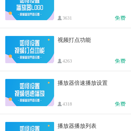
免费
3631
视频打点功能
免费
4263
播放器倍速播放设置
免费
4318
播放器播放列表