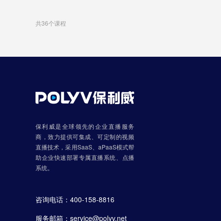
共36个课程
保利威是全球领先的
企业直播
服务
商，致力提供可集成、可定制的
视频
直播技术
，采用SaaS、aPaaS模式帮
助企业快速部署专属
直播系统
、
点播
系统
。
咨询电话：400-158-8816
服务邮箱：service@polyv.net