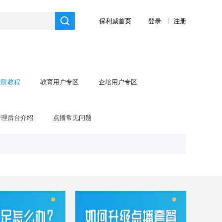
保利威首页
登录
注册
进阶教程
教育用户专区
企培用户专区
管理后台介绍
点播常见问题