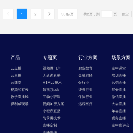
1
2
30条/页
共2页，到
页
产品
专题页
行业方案
场景方案
云点播
视频微门户
职业教育
空中课堂
云直播
无延迟直播
金融财经
培训直播
云课堂
HTML5技术
银行业
营销直播
视频私有云
短视频sdk
证券行业
展会直播
教学直播舱
互动小班课
保险行业
微信直播
保利威现场
视频加密方案
远程医疗
大会直播
小程序直播
年会直播
防录屏技术
税务直播
直播定制
空中宣讲会
直播硬件