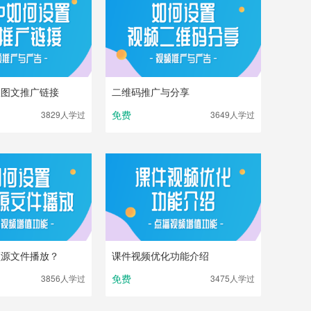
置图文推广链接
二维码推广与分享
免费
3829人
学过
3649人
学过
频源文件播放？
课件视频优化功能介绍
免费
3856人
学过
3475人
学过