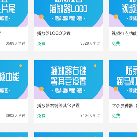
置
播放器LOGO设置
视频打点功
免费
免费
3589人
学过
3628人
学过
播放器右键等其它设置
防录屏神器-
免费
免费
3902人
学过
3404人
学过