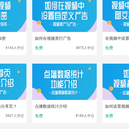
加密
如何在视频里打广告
在视频中设
免费
免费
4144人
学过
3875人
学过
信分享页？
点播数据统计介绍
如何设置视
免费
免费
3907人
学过
8189人
学过