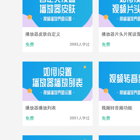
播放器皮肤自定义
播放器片头片尾设
免费
免费
3993人
学过
播放器播放列表
视频转音频功能
免费
免费
3951人
学过