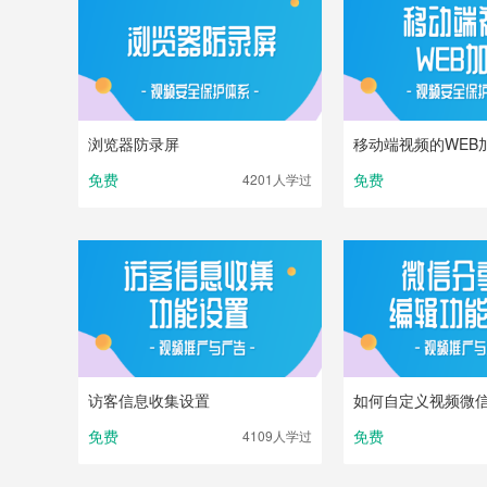
浏览器防录屏
移动端视频的WEB
免费
免费
4201人
学过
访客信息收集设置
如何自定义视频微
免费
免费
4109人
学过