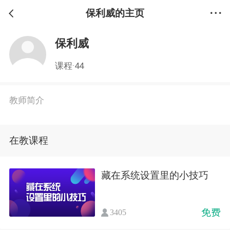
保利威的主页
保利威
课程·44
教师简介
在教课程
藏在系统设置里的小技巧
免费
3405