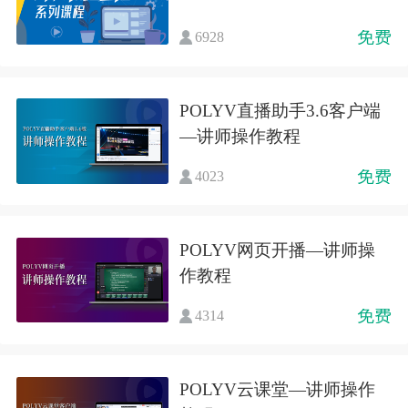
免费
6928
POLYV直播助手3.6客户端
—讲师操作教程
免费
4023
POLYV网页开播—讲师操
作教程
免费
4314
POLYV云课堂—讲师操作