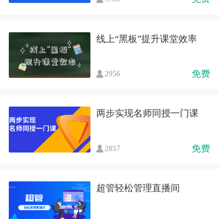
线上“黑板”提升课堂效率
免费
2956
两步实现名师同授一门课
免费
2857
超管轻松管理直播间