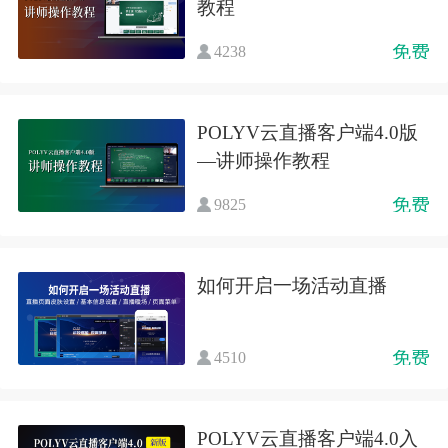
教程
免费
4238
POLYV云直播客户端4.0版
—讲师操作教程
免费
9825
如何开启一场活动直播
免费
4510
POLYV云直播客户端4.0入