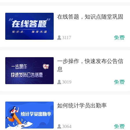
在线答题，知识点随堂巩固
免费
3117
一步操作，快速发布公告信
息
免费
3019
如何统计学员出勤率
免费
3064