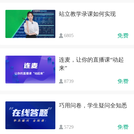
站立教学录课如何实现
免费
6805
连麦，让你的直播课“动起
来”
免费
8739
巧用问卷，学生疑问全知悉
免费
5729