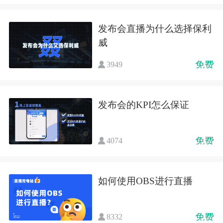
发布会直播为什么选择保利
威
免费
3949
发布会的KPI怎么保证
免费
4074
如何使用OBS进行直播
免费
8332