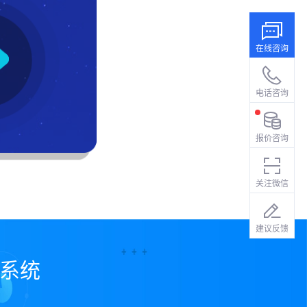
在线咨询
电话咨询
报价咨询
关注微信
建议反馈
播系统