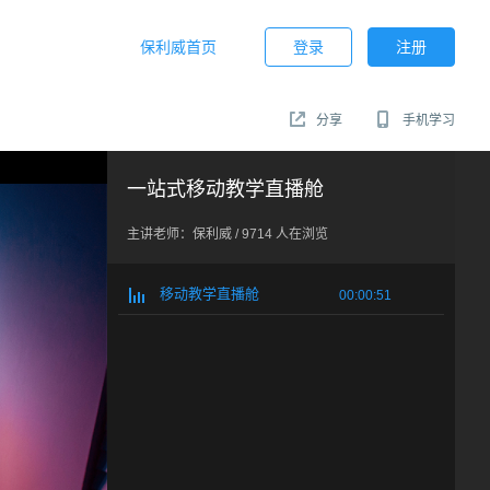
保利威首页
登录
注册
分享
手机学习
一站式移动教学直播舱
主讲老师：
保利威
/
9714
人在浏览
移动教学直播舱
00:00:51