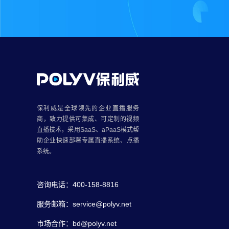
保利威是全球领先的
企业直播
服务
商，致力提供可集成、可定制的
视频
直播技术
，采用SaaS、aPaaS模式帮
助企业快速部署专属
直播系统
、
点播
系统
。
咨询电话：400-158-8816
服务邮箱：service@polyv.net
市场合作：bd@polyv.net