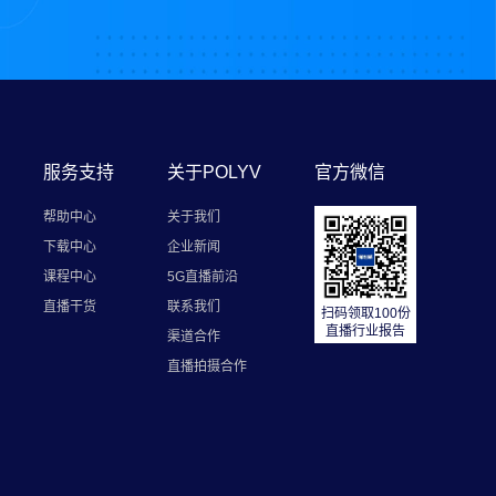
服务支持
关于POLYV
官方微信
帮助中心
关于我们
下载中心
企业新闻
课程中心
5G直播前沿
直播干货
联系我们
扫码领取100份
直播行业报告
渠道合作
直播拍摄合作