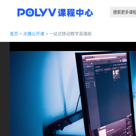
首页
>
点播公开课
> 一站式移动教学直播舱