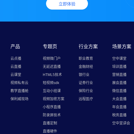
立即体验
产品
专题页
行业方案
场景方案
云点播
视频微门户
职业教育
空中课堂
云直播
无延迟直播
金融财经
培训直播
云课堂
HTML5技术
银行业
营销直播
视频私有云
短视频sdk
证券行业
展会直播
教学直播舱
互动小班课
保险行业
微信直播
保利威现场
视频加密方案
远程医疗
大会直播
小程序直播
年会直播
防录屏技术
税务直播
直播定制
空中宣讲会
直播硬件