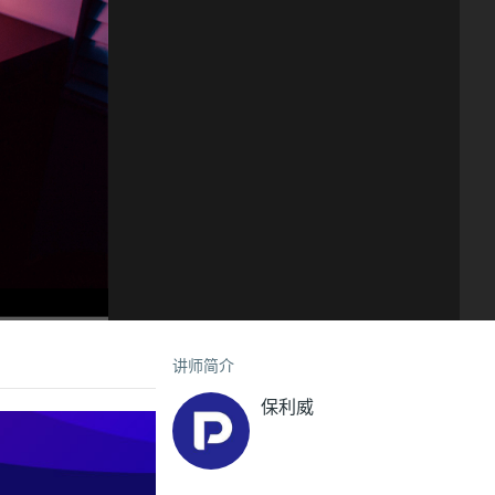
讲师简介
保利威