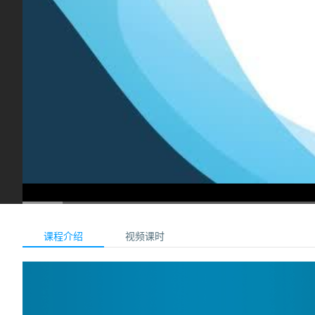
00:00
/
02:07
课程介绍
视频课时