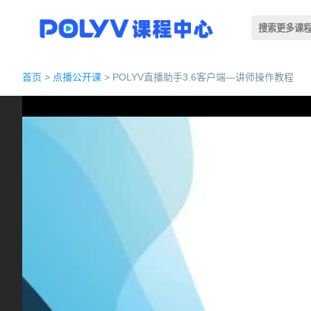
首页
>
点播公开课
> POLYV直播助手3.6客户端—讲师操作教程