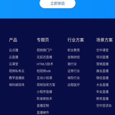
立即体验
产品
专题页
行业方案
场景方案
云点播
视频微门户
职业教育
空中课堂
云直播
无延迟直播
金融财经
培训直播
云课堂
HTML5技术
银行业
营销直播
视频私有云
短视频sdk
证券行业
展会直播
教学直播舱
互动小班课
保险行业
微信直播
保利威现场
视频加密方案
远程医疗
大会直播
小程序直播
年会直播
防录屏技术
税务直播
直播定制
空中宣讲会
直播硬件